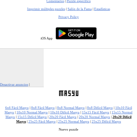
Comentarios
|
Puzzle específico
Imprimir múltiples puzzles
|
Salón de la Fama
|
Estadísticas
Privacy Policy
iOS App
Desactivar anuncios
|
Denunciar este anuncio
6x6 Fácil Masyu
|
8x8 Fácil Masyu
|
8x8 Normal Masyu
|
8x8 Difícil Masyu
|
10x10 Fácil
Masyu
|
10x10 Normal Masyu
|
10x10 Difícil Masyu
|
15x15 Fácil Masyu
|
15x15 Normal
Masyu
|
15x15 Difícil Masyu
|
20x20 Fácil Masyu
|
20x20 Normal Masyu
|
20x20 Difícil
Masyu
|
25x25 Fácil Masyu
|
25x25 Normal Masyu
|
25x25 Difícil Masyu
Nuevo puzzle