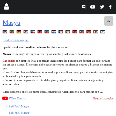
Masyu
Traduzca esta página.
Special thanks to
Carolina Ledesma
for the translation
Masyu
es un juego de ingenio con reglas simples y soluciones desafiantes.
Las reglas
son simples. Hay que trazar líneas entre los puntos para formar un solo circuito
sin cruces o ramas. El circuito debe pasar por todos los círculos negros y blancos de manera
que:
- Los círculos blancos deben ser atravesados por una línea recta, pero el circuito deberá girar
en la anterior y/o siguiente celda.
- En los círculos negros el circuito debe girar y seguir en línea recta en la siguiente y
anterior celda.
Click izquierdo entre los puntos para conectarlos. Click derecho para marcar con X.
Vídeo Tutorial
Ocultar las reglas
6x6 Fácil Masyu
8x8 Fácil Masyu