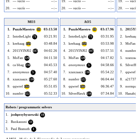
19.
--- vacío ---
--:--
19.
--- vacío ---
--:--
19.
--- vacío 
20.
--- vacío ---
--:--
20.
--- vacío ---
--:--
20.
--- vacío 
MO3
AO5
1.
PuzzleMaestro
03:13.50
1.
PuzzleMaestro
03:17.96
1.
2015YIN
99
99
2.
IntotheLight
03:21.91
2.
IntotheLight
03:31.95
2.
keehaag
71
71
3.
keehaag
03:48.84
3.
keehaag
03:53.98
3.
MoFan
169
169
1
4.
2015YINJ02
04:02.26
4.
2015YINJ02
03:57.51
4.
numbrr
187
187
5.
MoFan
04:11.50
5.
MoFan
04:17.82
5.
xzaxzaaz
120
120
6.
ca bbag
04:45.53
6.
anonymous
04:58.66
6.
SilverHa
130
5
7.
anonymous
04:57.40
7.
xzaxzaazx
05:54.22
7.
qqwref
5
110
2
8.
xzaxzaazx
05:27.60
8.
numbrr
06:04.44
8.
a217370
110
322
9.
qqwref
05:51.05
9.
qqwref
06:36.47
9.
normpar
266
266
10.
numbrr
05:52.33
10.
SilverHawk
07:34.84
10.
Hanabi_
322
216
Robots / programmatic solvers
1.
joshprzybyszewski
18
2.
Ruokauuni
33
3.
Paul Bismuth
1
* MO3 - Media de 3. El promedio de 3 veces consecutivas.